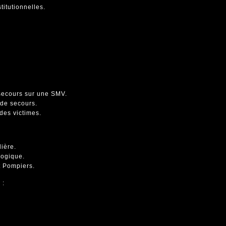
titutionnelles.
secours sur une SMV.
 de secours.
des victimes.
ière.
logique.
t Pompiers.
 :