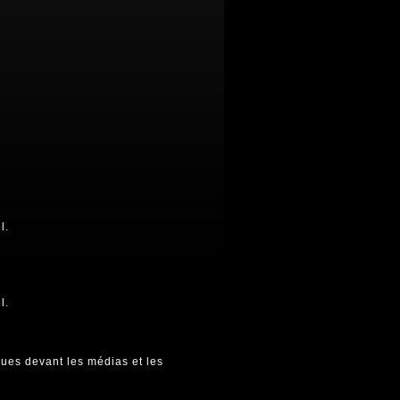
l.
l.
ques devant les médias et les