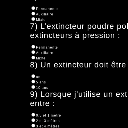
Permanente
Auxiliaire
Mixte
7) L’extincteur poudre po
extincteurs à pression :
Permanente
Auxiliaire
Mixte
8) Un extincteur doit être 
an
5 ans
10 ans
9) Lorsque j’utilise un ex
entre :
0.5 et 1 mètre
2 et 3 mètres
3 et 4 mètres