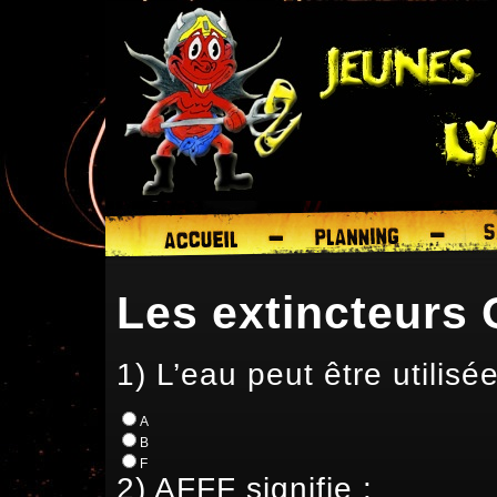
Les extincteurs
1) L’eau peut être utilisé
A
B
F
2) AFFF signifie :