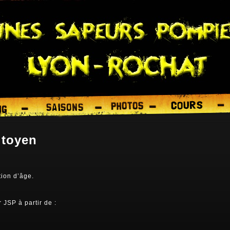
itoyen
tion d’âge.
 JSP à partir de :